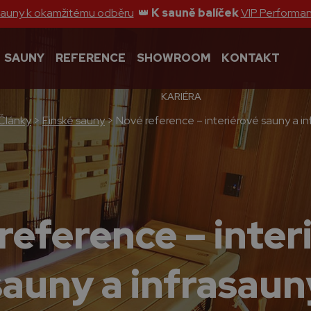
sauny k okamžitému odběru
👑
K sauně balíček
VIP Performa
SAUNY
REFERENCE
SHOWROOM
KONTAKT
KARIÉRA
Články
>
Finské sauny
>
Nové reference – interiérové sauny a i
reference – inter
sauny a infrasaun