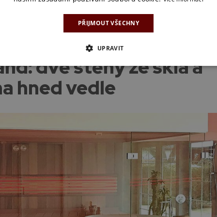
PŘIJMOUT VŠECHNY
i této sauny zde
UPRAVIT
nd: dvě stěny ze skla a
a hned vedle