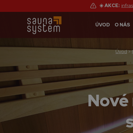
☀️ AKCE:
infra
ÚVOD
O NÁS
Úvod
>
Nové 