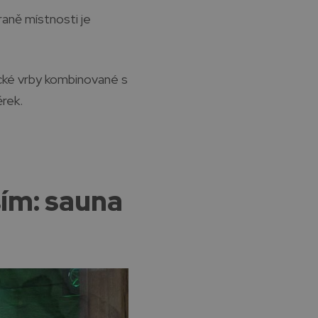
raně místnosti je
ické vrby kombinované s
rek.
ším: sauna