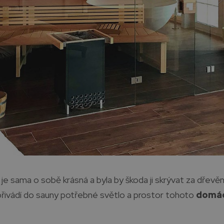
je sama o sobě krásná a byla by škoda ji skrývat za dřevě
přivádí do sauny potřebné světlo a prostor tohoto
domác