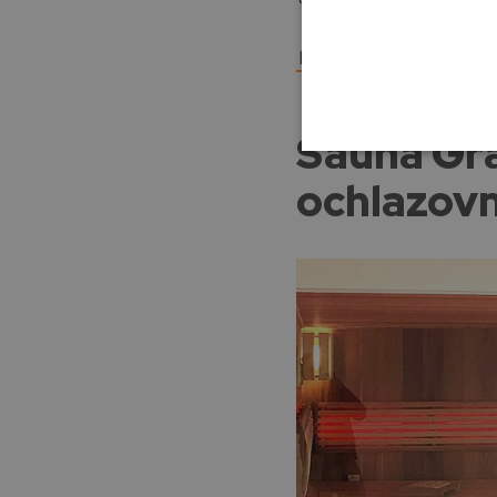
Podrobnosti o realizac
Sauna Gra
ochlazovn