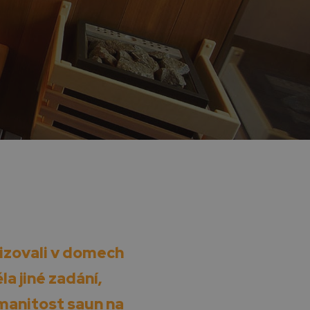
izovali v domech
la jiné zadání,
zmanitost saun na