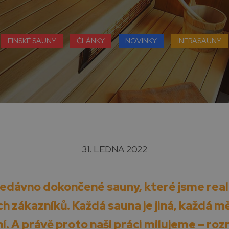
FINSKÉ SAUNY
ČLÁNKY
NOVINKY
INFRASAUNY
31. LEDNA 2022
nedávno dokončené sauny, které jsme real
h zákazníků. Každá sauna je jiná, každá mě
í. A právě proto naši práci milujeme – ro