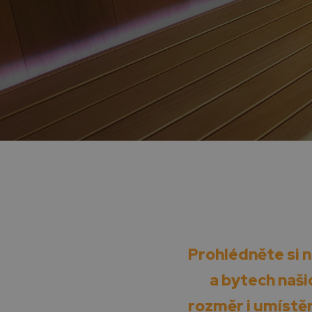
Prohlédněte si 
a bytech našic
rozměr i umístěn