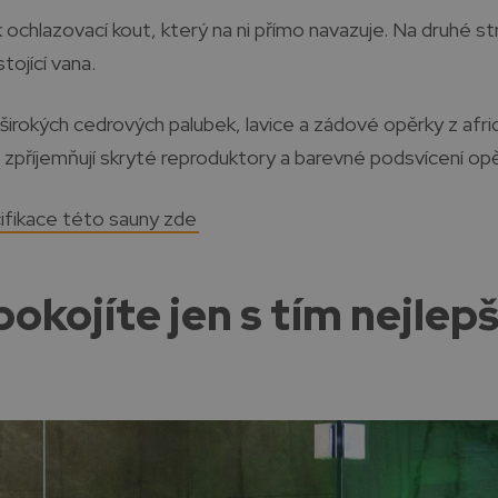
 ochlazovací kout, který na ni přímo navazuje. Na druhé st
ojící vana.
 širokých cedrových palubek, lavice a zádové opěrky z afr
zpříjemňují skryté reproduktory a barevné podsvícení opě
cifikace této sauny zde
pokojíte jen s tím nejlep