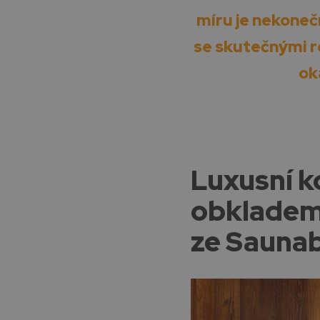
míru je nekonečn
se skutečnými r
ok
Luxusní k
obkladem 
ze Sauna