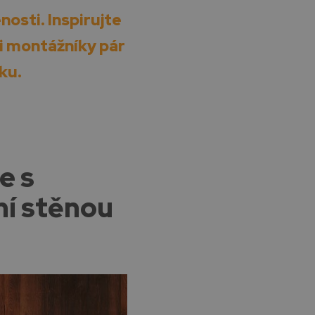
nosti. Inspirujte
i montážníky pár
ku.
e s
ní stěnou