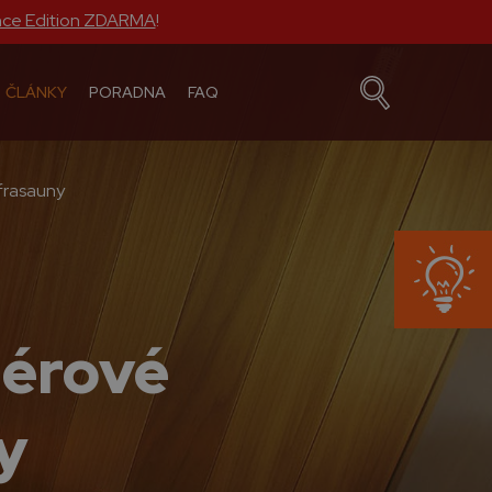
nce Edition ZDARMA
!
ČLÁNKY
PORADNA
FAQ
nfrasauny
iérové
y