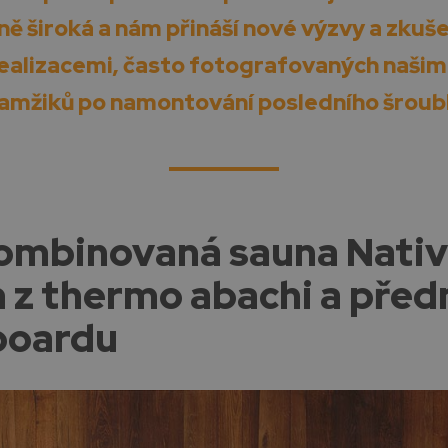
ě široká a nám přináší nové výzvy a zkuše
ealizacemi, často fotografovaných našim
amžiků po namontování posledního šroub
ombinovaná sauna Nativ
z thermo abachi a před
boardu