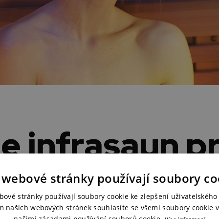
ie infrasaun p
 webové stránky používají soubory co
rmo abachi, cedr? Anebo Rohol desky s pravou dýh
bové stránky používají soubory cookie ke zlepšení uživatelského 
 dříve. Ale na to jsme zvyklí. Rádi vám poradíme, bu
m našich webových stránek souhlasíte se všemi soubory cookie v
našimi zásadami používání souborů cookie.