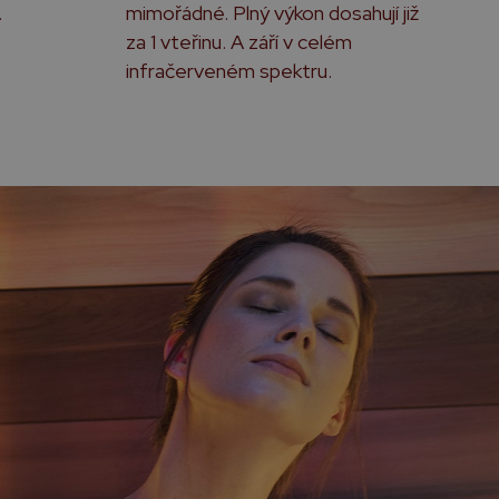
.
mimořádné. Plný výkon dosahují již
za 1 vteřinu. A září v celém
infračerveném spektru.