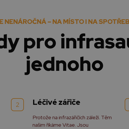
E NENÁROČNÁ – NA MÍSTO I NA SPOTŘE
dy pro infrasa
jednoho
Léčivé zářiče
2
.
Protože na infrazářičích záleží. Těm
našim říkáme Vitae. Jsou