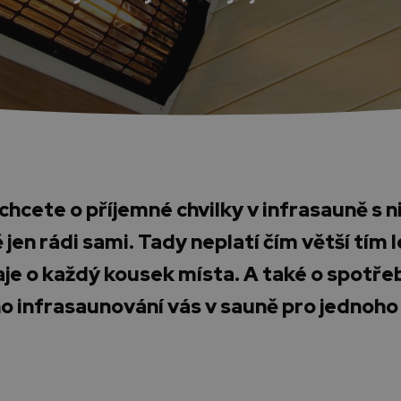
chcete o příjemné chvilky v infrasauně s 
 jen rádi sami. Tady neplatí čím větší tím 
aje o každý kousek místa. A také o spotřeb
o infrasaunování vás v sauně pro jednoho 