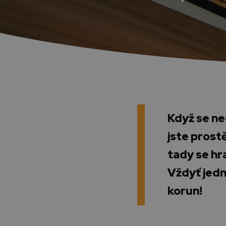
Když se ne
jste prostě
tady se hr
Vždyť jedn
korun!