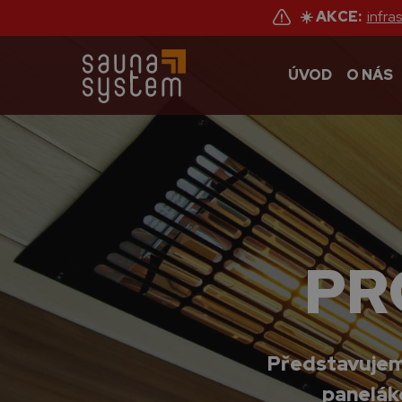
☀️ AKCE:
infra
ÚVOD
O NÁS
PR
Představujeme
paneláko