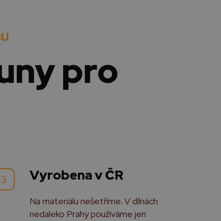
BU
uny pro
Vyrobena v ČR
3
Na materiálu nešetříme. V dílnách
nedaleko Prahy používáme jen