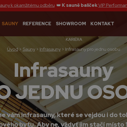
sauny k okamžitému odběru
👑
K sauně balíček
VIP Performa
SAUNY
REFERENCE
SHOWROOM
KONTAKT
KARIÉRA
Úvod
>
Sauny
>
Infrasauny
>
Infrasauny pro jednu osobu
Infrasauny
O JEDNU OS
 vám infrasauny, které se vejdou i do t
vého bytu. Aby ne, vždyť jim stačí místo 