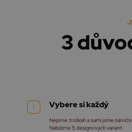
J
3 důvo
Vybere si každý
1
Nejsme troškaři a sami jsme nároční
Nabízíme 5 designových variant