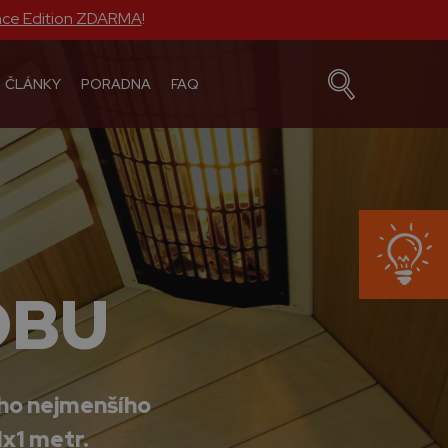
nce Edition ZDARMA
!
ČLÁNKY
PORADNA
FAQ
OBU
oho nejmenšího
1x1 metr.