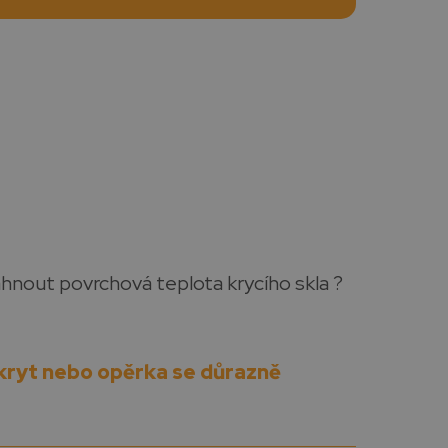
áhnout povrchová teplota krycího skla ?
kryt nebo opěrka se důrazně