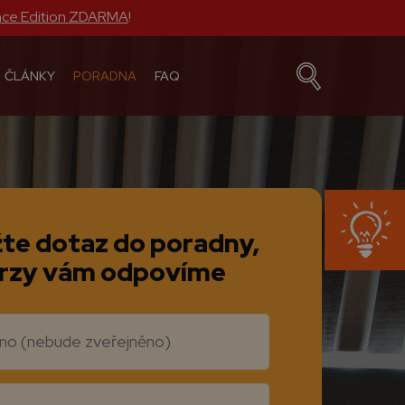
nce Edition ZDARMA
!
ČLÁNKY
PORADNA
FAQ
te dotaz do poradny,
rzy vám odpovíme