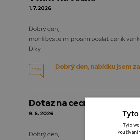
1. 7. 2026
Dobrý den,
mohli byste mi prosím poslat ceník venk
Díky
Dobrý den, nabídku jsem za
Dotaz na cecny saun
Tyto
9. 6. 2026
Tyto we
Používání
Dobrý den,