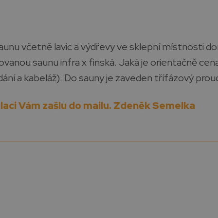
unu včetně lavic a výdřevy ve sklepní místnosti d
ovanou saunu infra x finská. Jaká je orientačně cena
dání a kabeláž). Do sauny je zaveden třífázový proud
ulaci Vám zašlu do mailu. Zdeněk Semelka