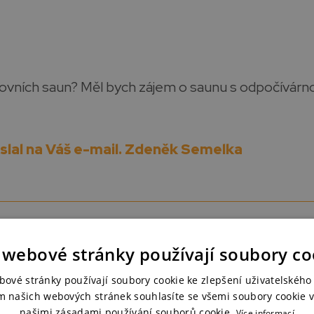
ovních saun? Měl bych zájem o saunu s odpočívárno
slal na Váš e-mail. Zdeněk Semelka
 webové stránky používají soubory co
bové stránky používají soubory cookie ke zlepšení uživatelského 
m našich webových stránek souhlasíte se všemi soubory cookie v
našimi zásadami používání souborů cookie.
Více informací