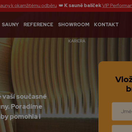
sauny k okamžitému odběru
👑
K sauně balíček
VIP Performa
SAUNY
REFERENCE
SHOWROOM
KONTAKT
KARIÉRA
Vlož
b
ě vaší současné
uny. Poradíme
aby pomohla i