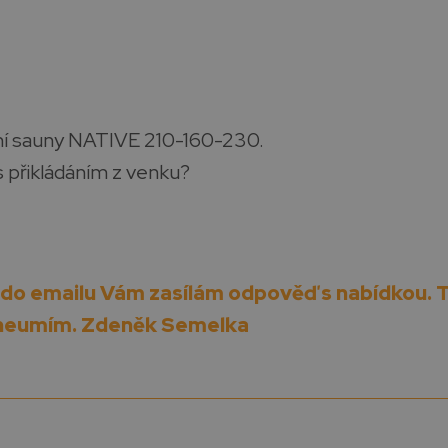
vní sauny NATIVE 210-160-230.
 přikládáním z venku?
do emailu Vám zasílám odpověď s nabídkou. To
 neumím. Zdeněk Semelka