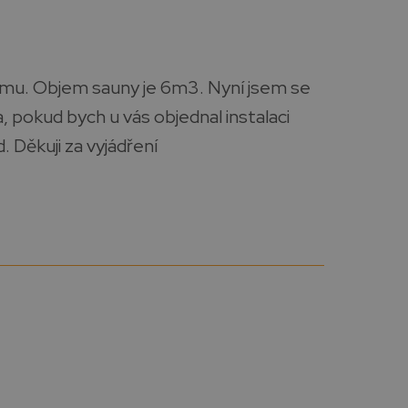
omu. Objem sauny je 6m3. Nyní jsem se
, pokud bych u vás objednal instalaci
. Děkuji za vyjádření