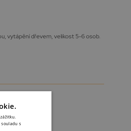
u, vytápění dřevem, velikost 5-6 osob.
okie.
zážitku.
 souladu s