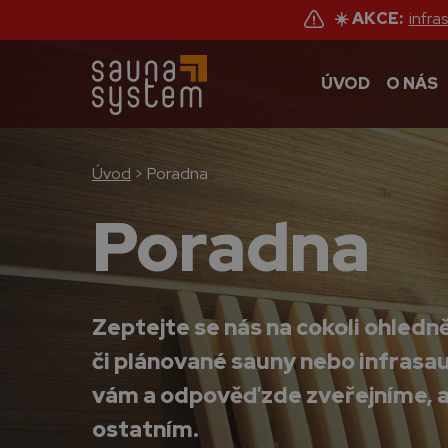
☀️ AKCE:
infra
ÚVOD
O NÁS
Úvod
>
Poradna
Poradna
Zeptejte se nás na cokoli ohledn
či plánované sauny nebo infrasa
vám a odpověď zde zveřejníme, 
ostatním.