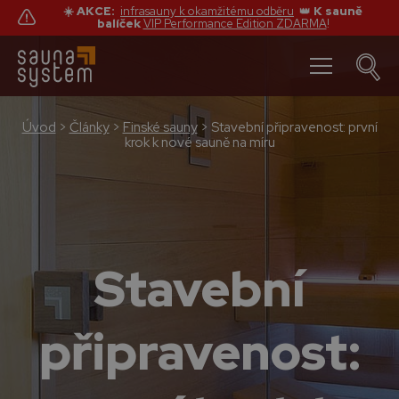
☀️ AKCE:
infrasauny k okamžitému odběru
👑
K sauně
balíček
VIP Performance Edition ZDARMA
!
Úvod
>
Články
>
Finské sauny
>
Stavební připravenost: první
krok k nové sauně na míru
Stavební
připravenost: