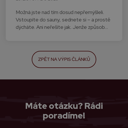
Možná jste nad tím dosud nepřemýšleli.
Vstoupíte do sauny, sednete si – a prostě
dýcháte. Ani neřešíte jak. Jenže způsob…
ZPĚT NA VÝPIS ČLÁNKŮ
Máte otázku? Rádi
poradíme!