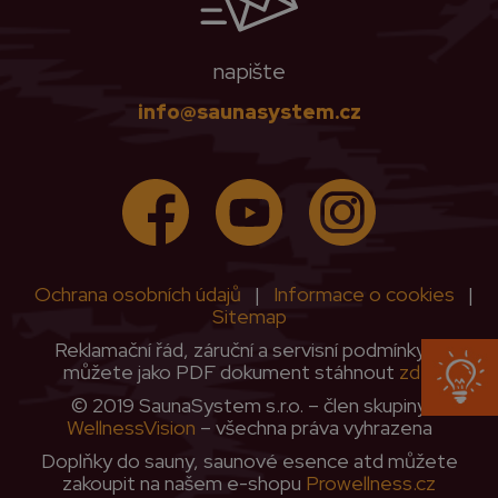
napište
info@saunasystem.cz
Ochrana osobních údajů
|
Informace o cookies
|
Sitemap
Reklamační řád, záruční a servisní podmínky si
můžete jako PDF dokument stáhnout
zde
.
© 2019 SaunaSystem s.r.o. – člen skupiny
WellnessVision
– všechna práva vyhrazena
Doplňky do sauny, saunové esence atd můžete
zakoupit na našem e-shopu
Prowellness.cz