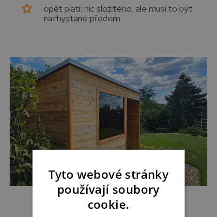
opět platí: nic složitého, ale musí to být
nachystané předem
Tyto webové stránky
používají soubory
cookie.