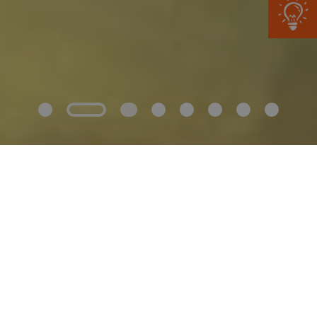
PÁR DOBRÝCH DŮVODŮ
proč saunasystem
Jsme návrháři a tvůrci originálních saun a infrasaun.
Máme nápady, zkušenosti, spousty možností a