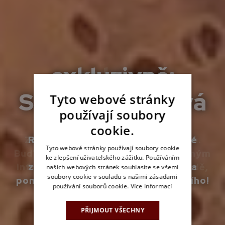
venkovní
infrasauny
Tyto webové stránky
používají soubory
cookie.
Zbavte se bolavých svalů a kloubů.
Tyto webové stránky používají soubory cookie
Buďte zdravější a fit díky blahodárným
ke zlepšení uživatelského zážitku. Používáním
infrapaprskům. Nyní i na vaší zahradě,
našich webových stránek souhlasíte se všemi
soubory cookie v souladu s našimi zásadami
balkóně či terase.
používání souborů cookie.
Více informací
PŘIJMOUT VŠECHNY