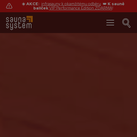
☀️ AKCE:
infrasauny k okamžitému odběru
👑
K sauně
balíček
VIP Performance Edition ZDARMA
!