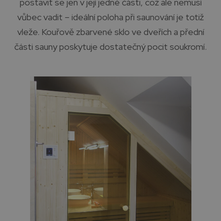
postavit se jen v její jedné části, což ale nemusí
vůbec vadit – ideální poloha při saunování je totiž
vleže. Kouřově zbarvené sklo ve dveřích a přední
části sauny poskytuje dostatečný pocit soukromí.