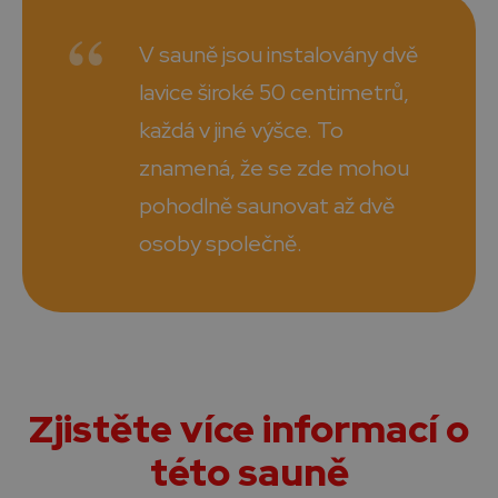
V sauně jsou instalovány dvě
lavice široké 50 centimetrů,
každá v jiné výšce. To
znamená, že se zde mohou
pohodlně saunovat až dvě
osoby společně.
Zjistěte více informací o
této sauně