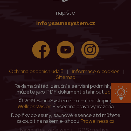
napište
info@saunasystem.cz
Ochrana osobních údajů
|
Informace o cookies
|
Sitemap
Reklamační řád, záruční a servisní podmínky si
můžete jako PDF dokument stáhnout
zde
.
© 2019 SaunaSystem s.r.o. – člen skupiny
WellnessVision
– všechna práva vyhrazena
Doplňky do sauny, saunové esence atd můžete
zakoupit na našem e-shopu
Prowellness.cz
Návrh a realizace webu :
RGS.creative