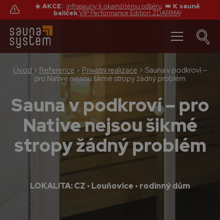
☀️ AKCE:
infrasauny k okamžitému odběru
👑
K sauně
balíček
VIP Performance Edition ZDARMA
!
Úvod
>
Reference
>
Privátní realizace
>
Sauna v podkroví –
pro Native nejsou šikmé stropy žádný problém
Sauna v podkroví – pro
Native nejsou šikmé
stropy žádný problém
LOKALITA: CZ • Louňovice • rodinný dům