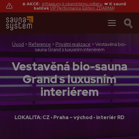
☀️ AKCE:
infrasauny k okamžitému odběru
👑
K sauně
balíček
VIP Performance Edition ZDARMA
!
Úvod
>
Reference
>
Privátní realizace
>
Vestavěná bio-
sauna Grand s luxusním interiérem
Vestavěná bio-sauna
Grand s luxusním
interiérem
LOKALITA: CZ • Praha – východ • interiér RD