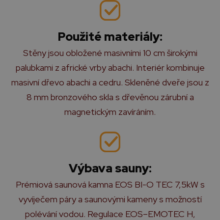
Použité materiály:
Stěny jsou obložené masivními 10 cm širokými
palubkami z africké vrby abachi. Interiér kombinuje
masivní dřevo abachi a cedru. Skleněné dveře jsou z
8 mm bronzového skla s dřevěnou zárubní a
magnetickým zavíráním.
Výbava sauny:
Prémiová saunová kamna EOS BI-O TEC 7,5kW s
vyvíječem páry a saunovými kameny s možností
polévání vodou. Regulace EOS–EMOTEC H,