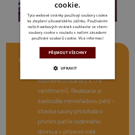
cookie.
Tyto webové stránky používají soubory cookie
ke zlepšení uživatelského zážitku. Používáním
našich webových stránek souhlasíte se všemi
soubory cookie v souladu s našimi zásadami
používání souborů cookie.
Více informací
PŘIJMOUT VŠECHNY
Pro stavbu této sauny byla k
UPRAVIT
dispozici místnost o
rozměrech cca 183 x 178
centimetrů. Realizace si
zasloužila mimořádnou péči –
stavba sauny probíhala v
prvním patře rodinného
domu a v přízemí měli