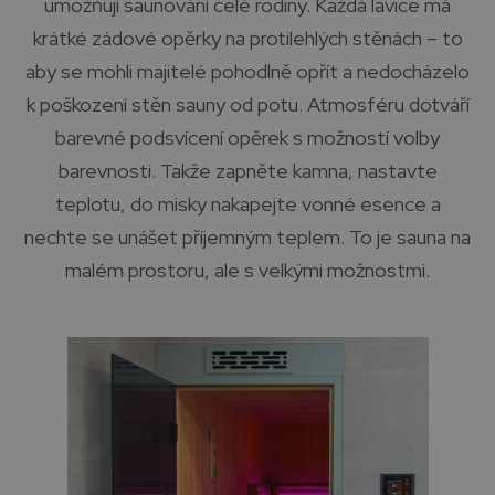
umožňují saunování celé rodiny. Každá lavice má
krátké zádové opěrky na protilehlých stěnách – to
aby se mohli majitelé pohodlně opřít a nedocházelo
k poškození stěn sauny od potu. Atmosféru dotváří
barevné podsvícení opěrek s možností volby
barevnosti. Takže zapněte kamna, nastavte
teplotu, do misky nakapejte vonné esence a
nechte se unášet příjemným teplem. To je sauna na
malém prostoru, ale s velkými možnostmi.