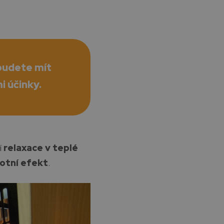
 budete mít
i účinky.
í
relaxace v teplé
votní efekt
.