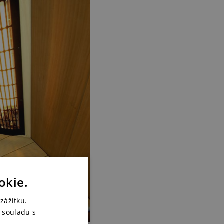
okie.
zážitku.
 souladu s