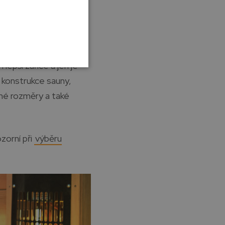
e téměř s jistotou
počtu celého výrobku.
 lepší zářiče a jen je
 konstrukce sauny,
jiné rozměry a také
ozorní při
výběru