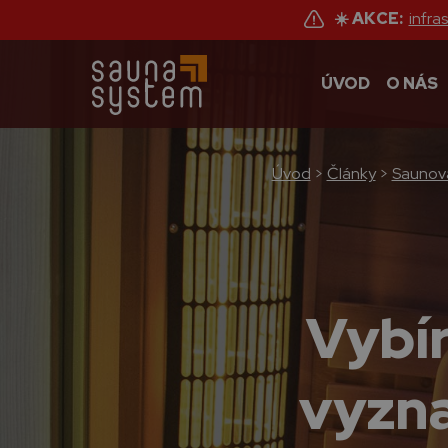
☀️ AKCE:
infra
ÚVOD
O NÁS
Úvod
>
Články
>
Saunov
Vybír
vyzna