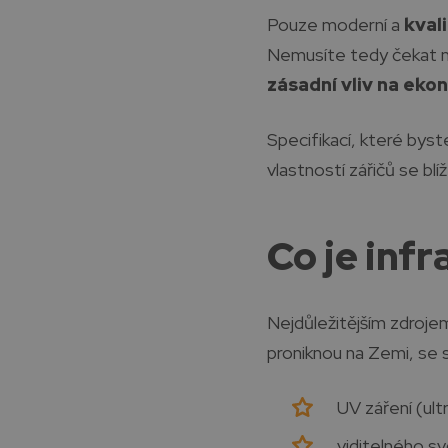
Pouze moderní a
kvali
Nemusíte tedy čekat něk
zásadní vliv na ek
Specifikací, které byst
vlastností zářičů se bl
Co je infr
Nejdůležitějším zdrojem
proniknou na Zemi, se s
UV záření (ult
viditelného sv