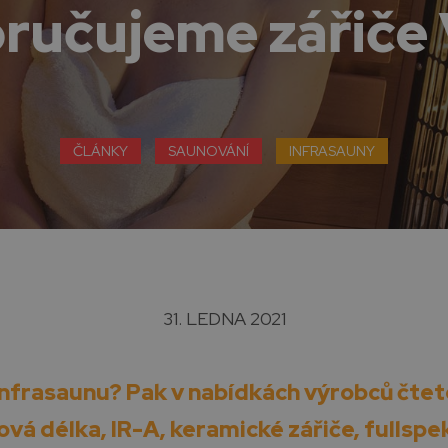
ručujeme zářiče 
ČLÁNKY
SAUNOVÁNÍ
INFRASAUNY
31. LEDNA 2021
infrasaunu? Pak v nabídkách výrobců čtete
ová délka, IR-A, keramické zářiče, fullspe