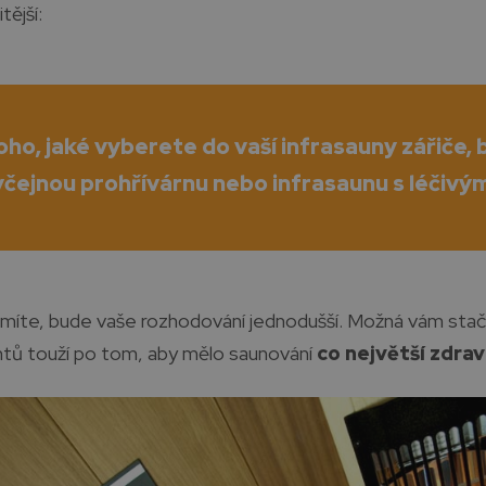
tější:
oho, jaké vyberete do vaší infrasauny zářiče,
čejnou prohřívárnu nebo infrasaunu s léčivým
omíte, bude vaše rozhodování jednodušší. Možná vám stač
ientů touží po tom, aby mělo saunování
co největší zdra