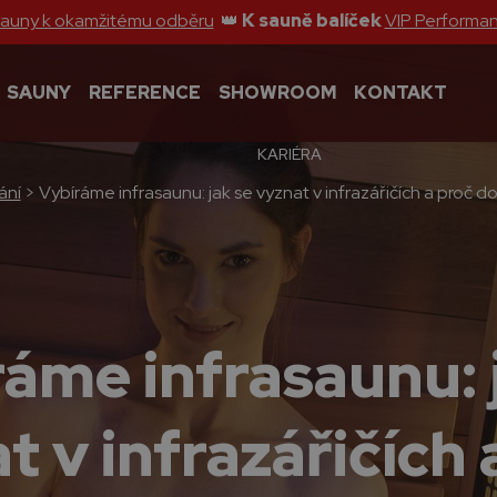
sauny k okamžitému odběru
👑
K sauně balíček
VIP Performa
SAUNY
REFERENCE
SHOWROOM
KONTAKT
KARIÉRA
ání
>
Vybíráme infrasaunu: jak se vyznat v infrazářičích a proč 
áme infrasaunu: 
t v infrazářičích 