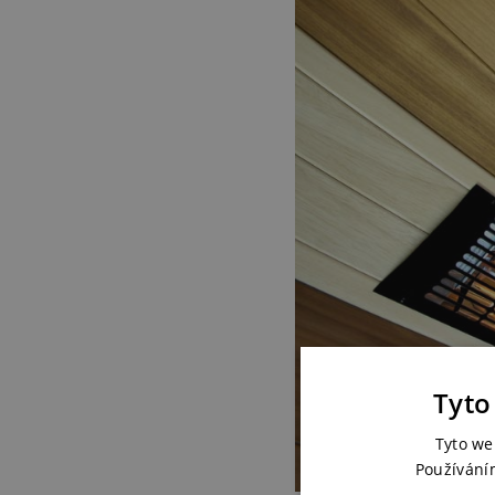
Tyto
Tyto we
Používání