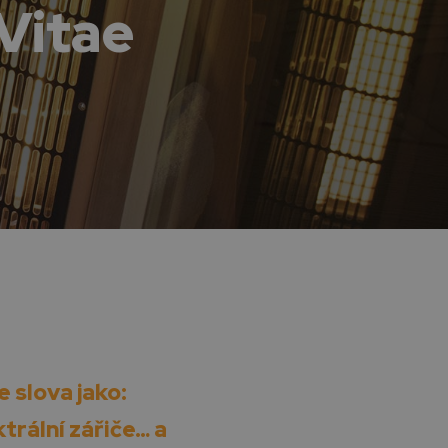
Vitae
 slova jako:
ktrální zářiče… a