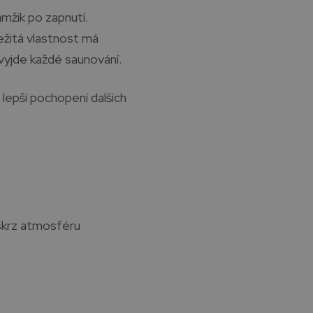
mžik po zapnutí.
ežitá vlastnost má
vyjde každé saunování.
 lepší pochopení dalších
 skrz atmosféru