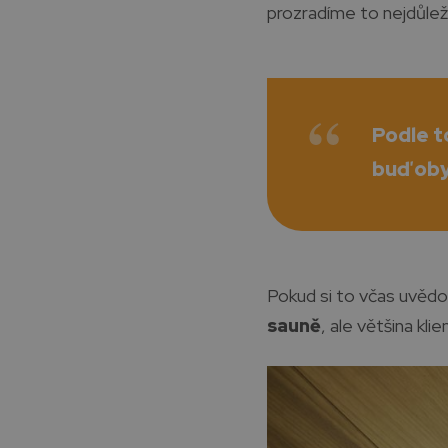
prozradíme to nejdůleži
Podle t
buď oby
Pokud si to včas uvěd
sauně
, ale většina kl