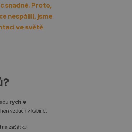
ec snadné. Proto,
e nespálili, jsme
ntaci ve světě
ů?
jsou
rychle
chen vzduch v kabině.
 na začátku