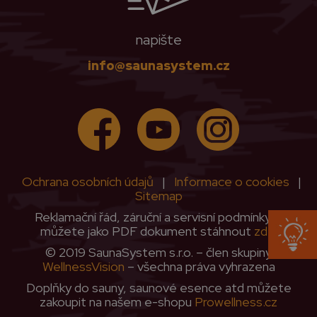
napište
info@saunasystem.cz
Ochrana osobních údajů
|
Informace o cookies
|
Sitemap
Reklamační řád, záruční a servisní podmínky si
můžete jako PDF dokument stáhnout
zde
.
© 2019 SaunaSystem s.r.o. – člen skupiny
WellnessVision
– všechna práva vyhrazena
Doplňky do sauny, saunové esence atd můžete
zakoupit na našem e-shopu
Prowellness.cz