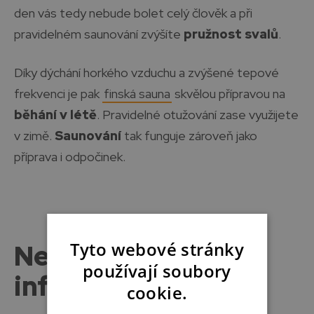
den vás tedy nebude bolet celý člověk a při
pravidelném saunování zvýšíte
pružnost svalů
.
Díky dýchání horkého vzduchu a zvýšené tepové
frekvenci je pak
finská sauna
skvělou přípravou na
běhání v létě
. Pravidelné otužování zase využijete
v zimě.
Saunování
tak funguje zároveň jako
příprava i odpočinek.
Tyto webové stránky
Nebo raději
používají soubory
infrasaunu?
cookie.