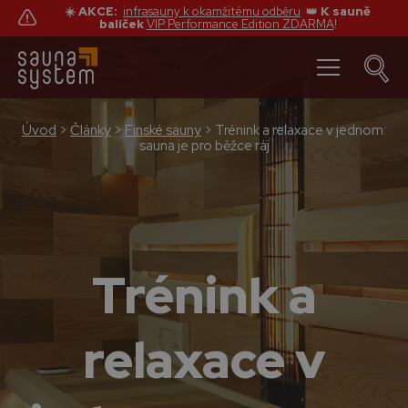
☀️ AKCE:
infrasauny k okamžitému odběru
👑
K sauně
balíček
VIP Performance Edition ZDARMA
!
Úvod
>
Články
>
Finské sauny
>
Trénink a relaxace v jednom:
sauna je pro běžce ráj
Trénink a
relaxace v