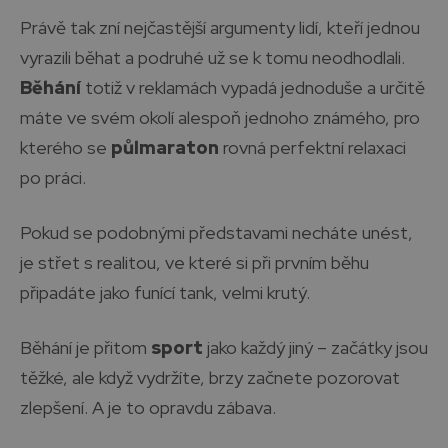
Právě tak zní nejčastější argumenty lidí, kteří jednou
vyrazili běhat a podruhé už se k tomu neodhodlali.
Běhání
totiž v reklamách vypadá jednoduše a určitě
máte ve svém okolí alespoň jednoho známého, pro
kterého se
půlmaraton
rovná perfektní relaxaci
po práci.
Pokud se podobnými představami necháte unést,
je střet s realitou, ve které si při prvním běhu
připadáte jako funící tank, velmi krutý.
Běhání je přitom
sport
jako každý jiný – začátky jsou
těžké, ale když vydržíte, brzy začnete pozorovat
zlepšení. A je to opravdu zábava.