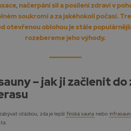
ace, načerpání sil a posílení zdraví v poh
lném soukromí a za jakéhokoli počasí. T
d otevřenou oblohou je stále populárnější
rozebereme jeho výhody.
auny – jak ji začlenit d
erasu
abývat otázkou, zda je lepší
finská sauna
nebo
infrasaun
ta.