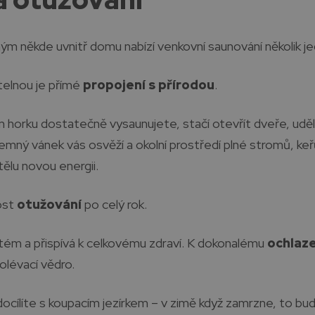
m někde uvnitř domu nabízí venkovní saunování několik j
itelnou je přímé
propojení s přírodou
.
 horku dostatečně vysaunujete, stačí otevřít dveře, uděla
mný vánek vás osvěží a okolní prostředí plné stromů, keřů
tělu novou energii.
ost
otužování
po celý rok.
ystém a přispívá k celkovému zdraví. K dokonalému
ochlaze
olévací vědro.
ocílíte s koupacím jezírkem – v zimě když zamrzne, to bud