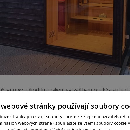
ké sauny
s přírodním prvkem vytváří harmonický a autenti
laxaci.
 webové stránky používají soubory co
tit saunu na vyvýšené místo s výhledem na zahradu. V pří
bové stránky používají soubory cookie ke zlepšení uživatelského 
ek vytvořit i uměle. A pro pocit většího soukromí lze kol
m našich webových stránek souhlasíte se všemi soubory cookie v
našimi zásadami používání souborů cookie.