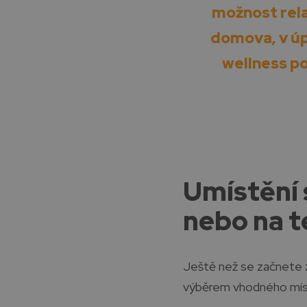
možnost relax
domova, v úp
wellness po
Umístění s
nebo na t
Ještě než se začnete z
výběrem vhodného mís