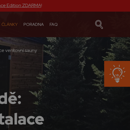
nce Edition ZDARMA
!
ČLÁNKY
PORADNA
FAQ
ace venkovní sauny
dě:
talace