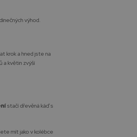
edinečných výhod.
t krok a hned jste na
 a květin zvýší
ní
stačí dřevěná káď s
ete mít jako v kolébce