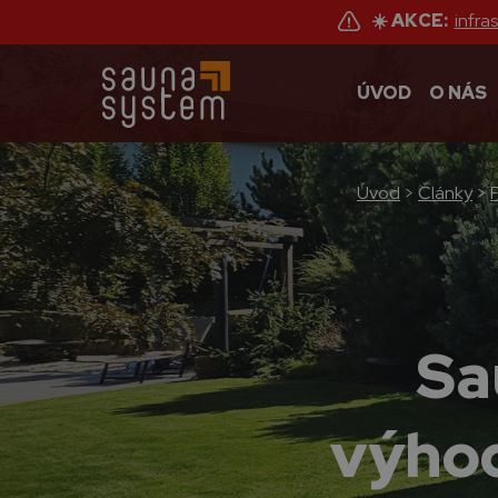
☀️ AKCE:
infra
ÚVOD
O NÁS
Úvod
>
Články
>
Sa
výhod