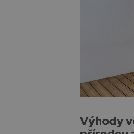
Výhody ve
přírodou 