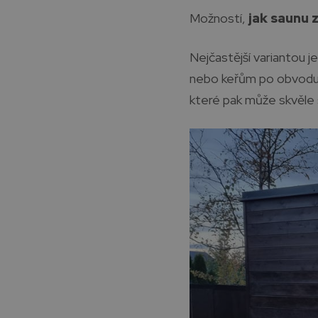
Možností,
jak saunu 
Nejčastější variantou j
nebo keřům po obvodu po
které pak může skvěle s