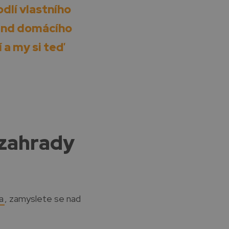
odlí vlastního
rend domácího
 a my si teď
o zahrady
a
, zamyslete se nad