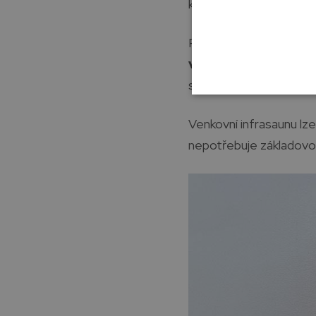
kvetoucí keře nebo něk
Pokud nemáte dostateč
venkovní infrasaun
sauna a má i menší ene
Venkovní infrasaunu lze
nepotřebuje základovou