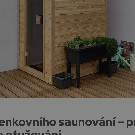
nkovního saunování – p
a otužování