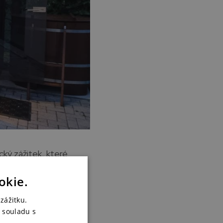
cký zážitek, které
okie.
padě rovinatého
zážitku.
em něj vysázet
 souladu s