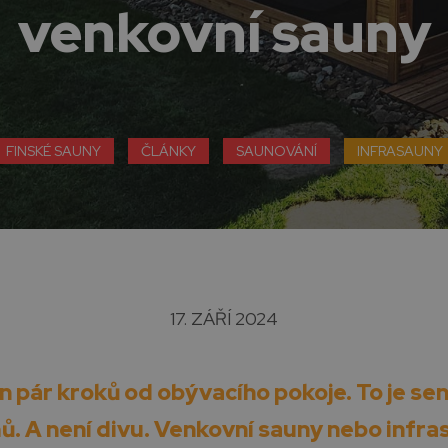
venkovní sauny
FINSKÉ SAUNY
ČLÁNKY
SAUNOVÁNÍ
INFRASAUNY
17. ZÁŘÍ 2024
en pár kroků od obývacího pokoje. To je se
. A není divu. Venkovní sauny nebo infra