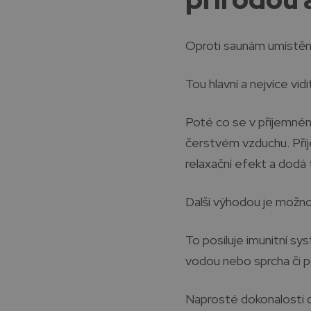
Oproti saunám umístěný
Tou hlavní a nejvíce vid
Poté co se v příjemném
čerstvém vzduchu. Příje
relaxační efekt a dodá 
Další výhodou je možn
To posiluje imunitní s
vodou nebo sprcha či p
Naprosté dokonalosti d