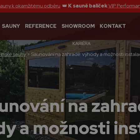
sauny k okamžitému odběru
👑
K sauně balíček
VIP Performa
SAUNY
REFERENCE
SHOWROOM
KONTAKT
KARIÉRA
Finské sauny
>
Saunování na zahradě: výhody a možnosti instal
unování na zahra
y a možnosti ins