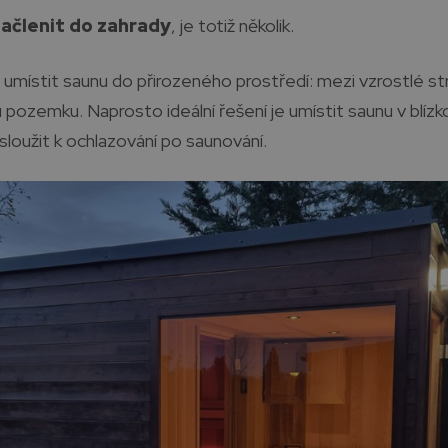
začlenit do zahrady
, je totiž několik.
e umístit saunu do přirozeného prostředí: mezi vzrostlé st
zemku. Naprosto ideální řešení je umístit saunu v blízkos
loužit k ochlazování po saunování.