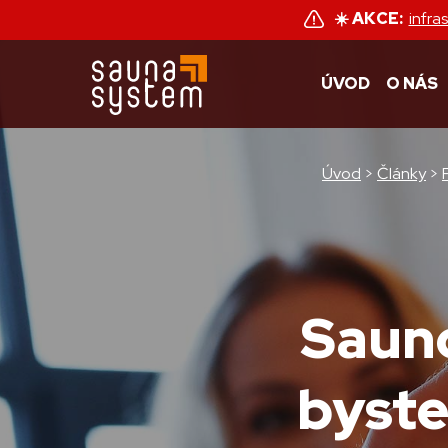
☀️ AKCE:
infra
ÚVOD
O NÁS
Úvod
>
Články
>
Sauno
byste