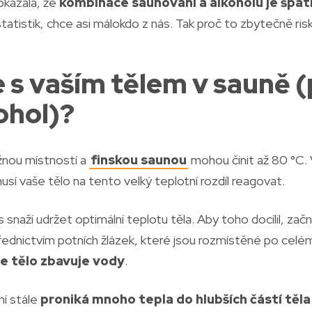
okázala, že
kombinace saunování a alkoholu je špat
atistik, chce asi málokdo z nás. Tak proč to zbytečně ris
e s vaším tělem v sauně 
ohol)?
žnou místností a
finskou saunou
mohou činit až 80 °C. 
sí vaše tělo na tento velký teplotní rozdíl reagovat.
snaží udržet optimální teplotu těla. Aby toho docílil, za
ednictvím potních žlázek, které jsou rozmístěné po celé
e tělo zbavuje vody
.
ní stále
proniká mnoho tepla do hlubších částí těla