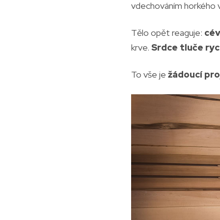
vdechováním horkého vzd
Tělo opět reaguje:
cév
krve.
Srdce tluče ryc
To vše je
žádoucí pro