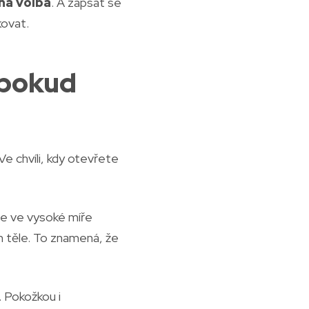
ná volba
. A zapsat se
kovat.
(pokud
Ve chvíli, kdy otevřete
čne ve vysoké míře
m těle. To znamená, že
. Pokožkou i