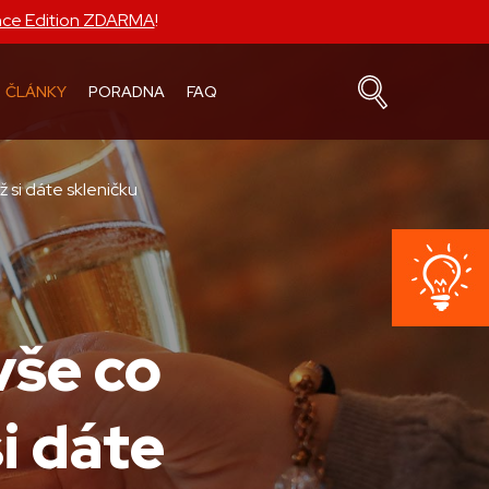
nce Edition ZDARMA
!
ČLÁNKY
PORADNA
FAQ
ž si dáte skleničku
vše co
i dáte