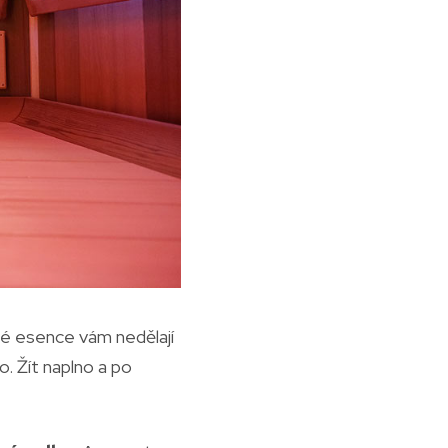
nné esence vám nedělají
o. Žít naplno a po