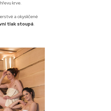
hřevu krve.
čerstvé a okysličené
vní tlak stoupá
.