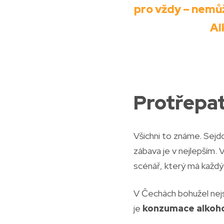
pro vždy – nemůž
Al
Protřepat
Všichni to známe. Sejdo
zábava je v nejlepším.
scénář, který má každý
V Čechách bohužel nejso
je
konzumace alkohol