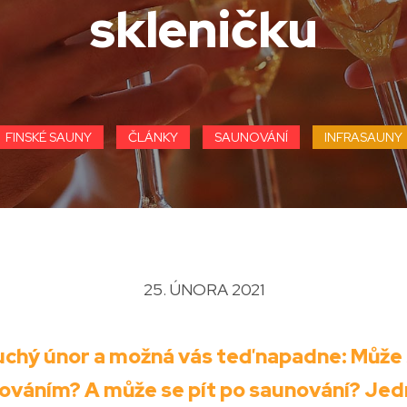
skleničku
FINSKÉ SAUNY
ČLÁNKY
SAUNOVÁNÍ
INFRASAUNY
25. ÚNORA 2021
uchý únor a možná vás teď napadne: Může 
ováním? A může se pít po saunování? Jed