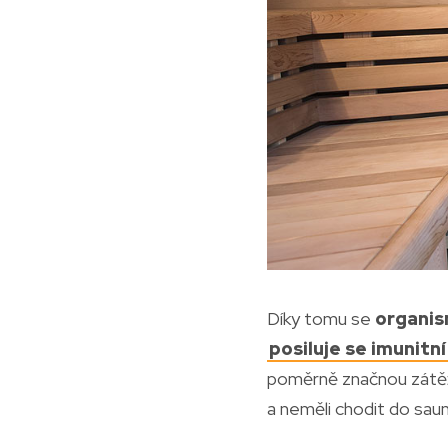
Díky tomu se
organis
posiluje se imunitn
poměrně značnou zátěž
a neměli chodit do sau