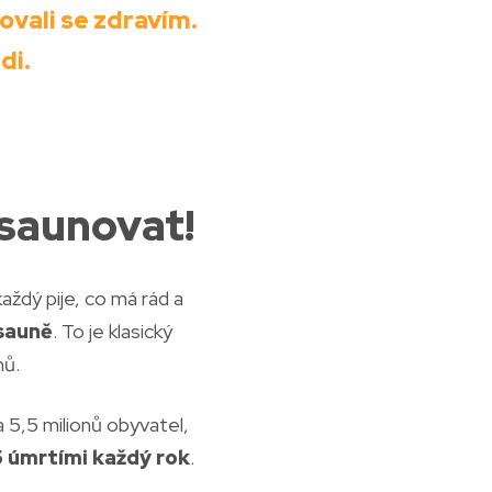
ovali se zdravím.
di.
esaunovat!
každý pije, co má rád a
sauně
. To je klasický
mů.
a 5,5 milionů obyvatel,
5 úmrtími každý rok
.