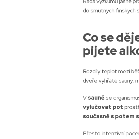
Řada výzkumů jasně pr
do smutných finských st
Co se děj
pijete alk
Rozdíly teplot mezi bě
dveře vyhřáté sauny, mu
V
sauně
se organismus 
vylučovat pot
prostř
současně s potem s
Přesto intenzivní poce