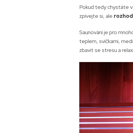
Pokud tedy chystáte več
zpívejte si, ale
rozhod
Saunování je pro mnoho 
teplem, svíčkami, medi
zbavit se stresu a rela