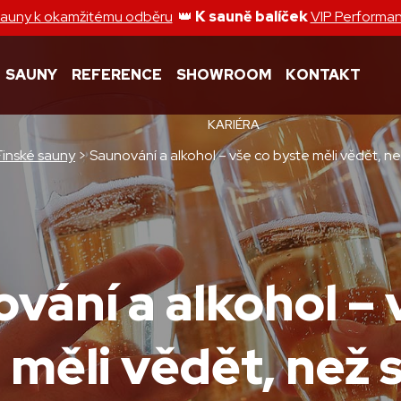
sauny k okamžitému odběru
👑
K sauně balíček
VIP Performa
SAUNY
REFERENCE
SHOWROOM
KONTAKT
KARIÉRA
Finské sauny
>
Saunování a alkohol – vše co byste měli vědět, ne
vání a alkohol – 
 měli vědět, než s