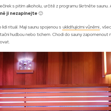
írek s pitím alkoholu, určitě z programu škrtněte saunu.
ně ji nezapínejte
🙂
lidí rituál. Mají saunu spojenou s
uklidňujícími vůněmi
, vše
tační hudbou nebo tichem. Chodí do sauny zapomenout na
xovat.