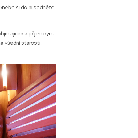
 Anebo si do ní sedněte,
objímajícím a příjemným
 všední starosti,