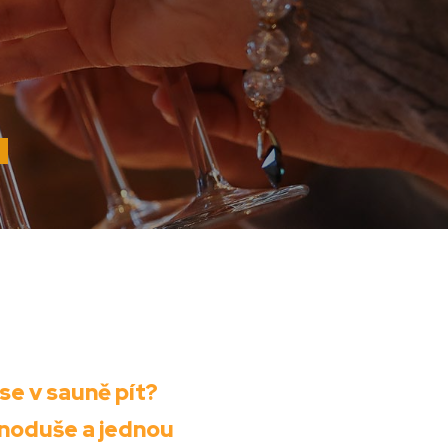
se v sauně pít?
noduše a jednou