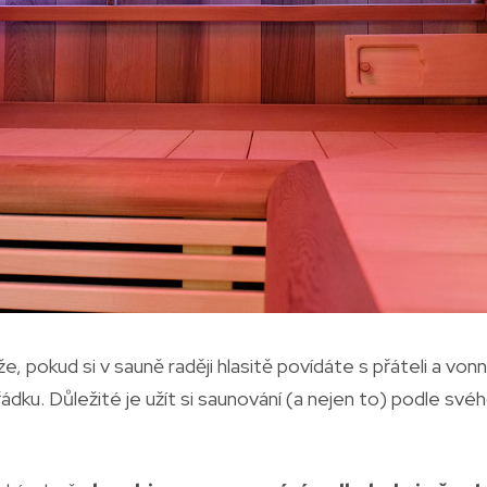
kže, pokud si v sauně raději hlasitě povídáte s přáteli a vo
ádku. Důležité je užít si saunování (a nejen to) podle svéh