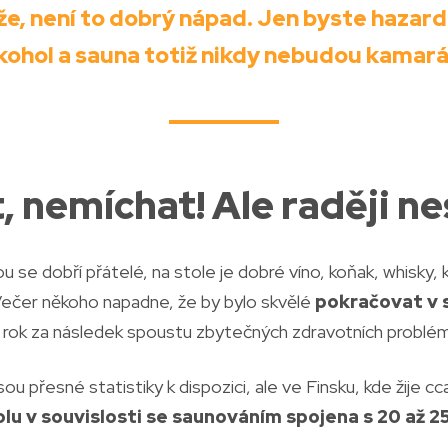
e, není to dobrý nápad. Jen byste hazard
kohol a sauna totiž nikdy nebudou kamará
, nemíchat! Ale raději n
u se dobří přátelé, na stole je dobré víno, koňak, whisky, 
 Večer někoho napadne, že by bylo skvělé
pokračovat v 
 rok za následek spoustu zbytečných zdravotních problé
u přesné statistiky k dispozici, ale ve Finsku, kde žije cc
u v souvislosti se saunováním spojena s 20 až 2