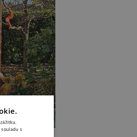
okie.
zážitku.
 souladu s