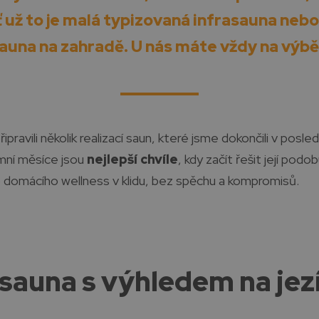
 už to je malá typizovaná infrasauna nebo
auna na zahradě. U nás máte vždy na výbě
připravili několik realizací saun, které jsme dokončili v posl
imní měsíce jsou
nejlepší chvíle
, kdy začít řešit její podo
 domácího wellness v klidu, bez spěchu a kompromisů.
sauna s výhledem na jez