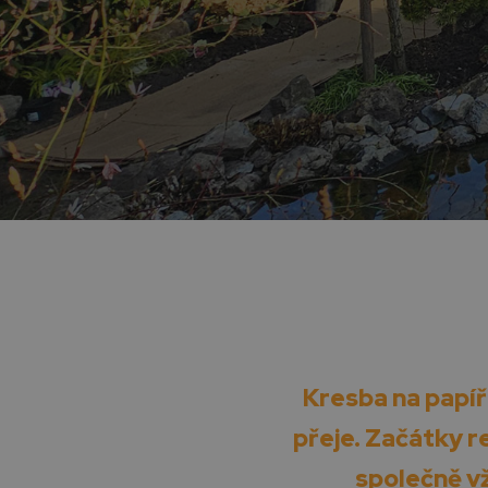
Kresba na papíř
přeje. Začátky re
společně vž