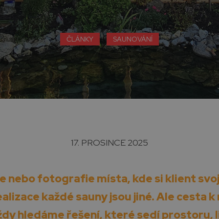
ČLÁNKY
SAUNOVÁNÍ
17. PROSINCE 2025
e nebo fotografie místa, kde si klient svo
alizace každé sauny jsou jiné. Ale cesta k ní 
dy hledáme řešení, které sedí prostoru, li