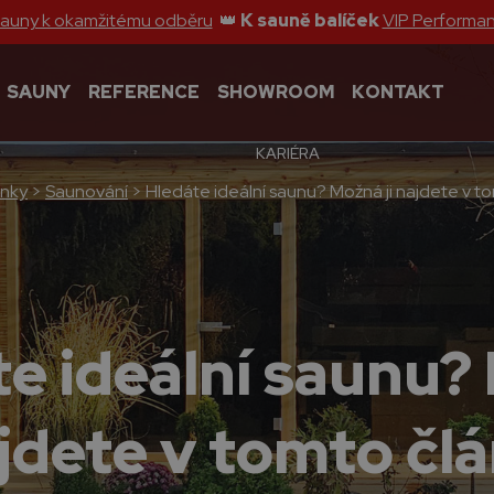
sauny k okamžitému odběru
👑
K sauně balíček
VIP Performa
SAUNY
REFERENCE
SHOWROOM
KONTAKT
KARIÉRA
ánky
>
Saunování
>
Hledáte ideální saunu? Možná ji najdete v to
te ideální saunu?
ajdete v tomto čl