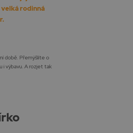
 velká rodinná
r.
ední době. Přemýšlíte o
bu i výbavu. A rozjet tak
írko