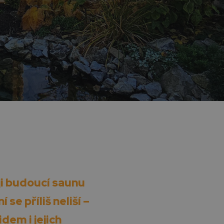
ji budoucí saunu
se příliš neliší –
dem i jejich