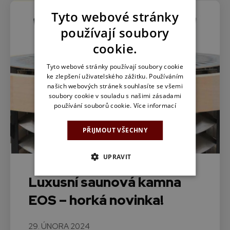
Tyto webové stránky
používají soubory
cookie.
Tyto webové stránky používají soubory cookie
ke zlepšení uživatelského zážitku. Používáním
našich webových stránek souhlasíte se všemi
soubory cookie v souladu s našimi zásadami
používání souborů cookie.
Více informací
PŘIJMOUT VŠECHNY
UPRAVIT
Luxusní saunová kamna
EOS – horká novinka!
29. ÚNORA 2024