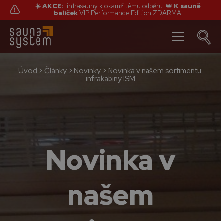
☀️ AKCE:
infrasauny k okamžitému odběru
👑
K sauně
balíček
VIP Performance Edition ZDARMA
!
Úvod
>
Články
>
Novinky
>
Novinka v našem sortimentu:
infrakabiny ISM
Novinka v
našem