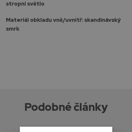
stropní světlo
Materiál obkladu vně/uvnitř: skandinávský
smrk
Podobné články