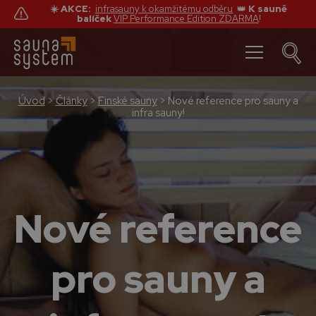
☀️ AKCE:
infrasauny k okamžitému odběru
👑
K sauně
balíček
VIP Performance Edition ZDARMA
!
Úvod
>
Články
>
Finské sauny
>
Nové reference pro sauny a
infra sauny!
Nové reference
pro sauny a