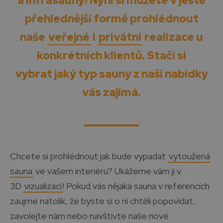
a
infrasauny
! Nyní si můžete v ještě
přehlednější formě prohlédnout
naše
veřejné
i
privátní
realizace u
konkrétních klientů. Stačí si
vybrat
jaký typ sauny
z naší nabídky
vás zajímá.
Chcete si prohlédnout jak bude vypadat
vytoužená
sauna
ve vašem interiéru? Ukážeme vám ji v
3D
vizualizaci
! Pokud vás nějaká sauna v referencích
zaujme natolik, že byste si o ní chtěli popovídat,
zavolejte nám nebo navštivte naše nové