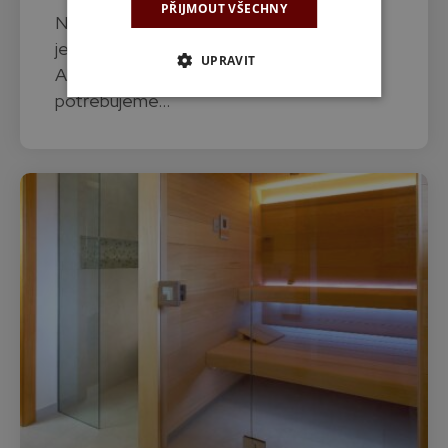
PŘIJMOUT VŠECHNY
Naše firma roste! Navrhujeme a stavíme
jednu saunu za druhou a daří se nám.
UPRAVIT
Abychom zvládli všechny nové zakázky,
potřebujeme…