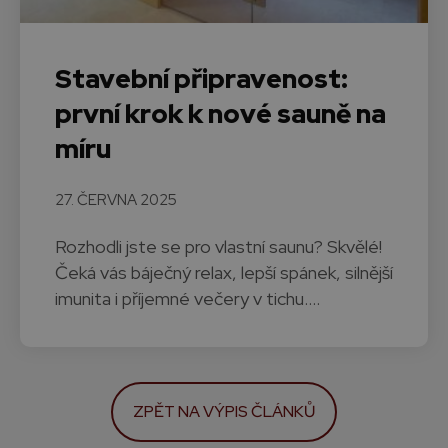
Stavební připravenost:
první krok k nové sauně na
míru
27. ČERVNA 2025
Rozhodli jste se pro vlastní saunu? Skvělé!
Čeká vás báječný relax, lepší spánek, silnější
imunita i příjemné večery v tichu.…
ZPĚT NA VÝPIS ČLÁNKŮ