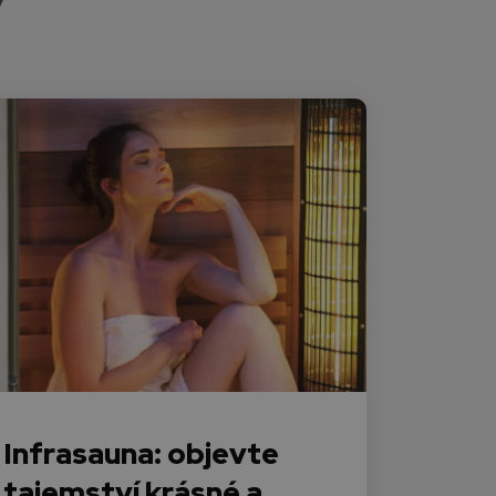
Infrasauna: objevte
tajemství krásné a