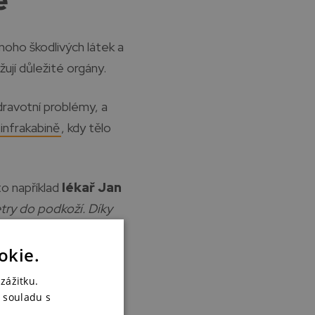
ě
oho škodlivých látek a
ují důležité orgány.
dravotní problémy, a
infrakabině
, kdy tělo
 to například
lékař Jan
try do podkoží. Díky
ž 7 % toxinů,”
řekl
okie.
zážitku.
 souladu s