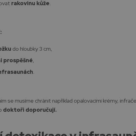
ovat
rakovinu kůže
.
:
ožku
do hloubky 3 cm,
i prospěšné
,
nfrasaunách
.
m se musíme chránit například opalovacími krémy, infrače
ho
doktoři doporučují.