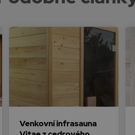
Venkovní infrasauna
Vitae z cedrového