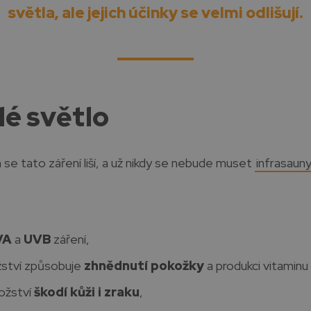
světla, ale jejich účinky se velmi odlišují.
lé světlo
se tato záření liší, a už nikdy se nebude muset
infrasaun
VA
a
UVB
záření,
ství způsobuje
zhnědnutí pokožky
a produkci vitaminu
ožství
škodí kůži i zraku
,