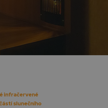
é infračervené
částí slunečního