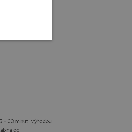
ž 600 kilokalorií
. To
5 – 30 minut. Výhodou
kabina od