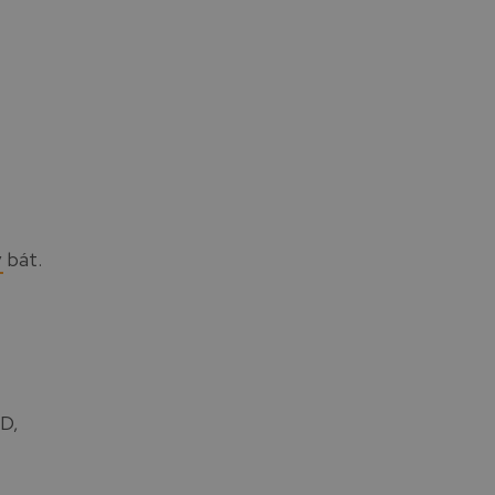
y
bát.
 D,