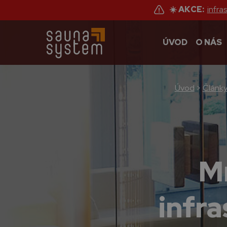
☀️ AKCE:
infra
ÚVOD
O NÁS
Úvod
>
Článk
Mn
infra