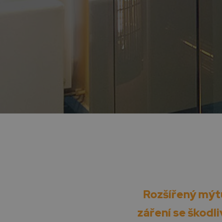
Rozšířený mýtu
záření se škodl