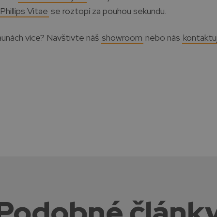
 Phillips Vitae
se roztopí za pouhou sekundu.
aunách více? Navštivte náš
showroom
nebo nás
kontaktu
Podobné článk