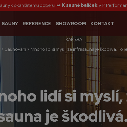
sauny k okamžitému odběru
👑
K sauně balíček
VIP Performa
SAUNY
REFERENCE
SHOWROOM
KONTAKT
KARIÉRA
y
>
Saunování
>
Mnoho lidí si myslí, že infrasauna je škodlivá. To j
oho lidí si myslí,
sauna je škodlivá.