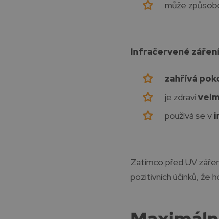
může způsob
Infračervené záření
zahřívá pok
je zdraví
velm
používá se v
i
Zatímco před UV záření
pozitivních účinků, že 