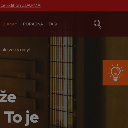
nce Edition ZDARMA
!
ČLÁNKY
PORADNA
FAQ
e ale velký omyl
 že
 To je