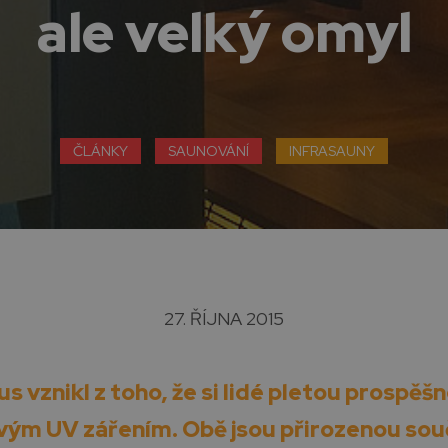
ale velký omyl
ČLÁNKY
SAUNOVÁNÍ
INFRASAUNY
27. ŘÍJNA 2015
s vznikl z toho, že
si lidé pletou
prospěšn
ivým UV zářením. Obě jsou přirozenou sou