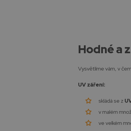
Hodné a z
Vysvětlíme vám, v čem 
UV záření:
skládá se z
U
v malém množ
ve velkém mn