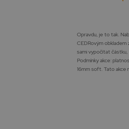
Opravdu, je to tak. Na
CEDRovým obkladem za c
sami vypočítat částku, k
Podmínky akce: platnos
16mm soft. Tato akce n