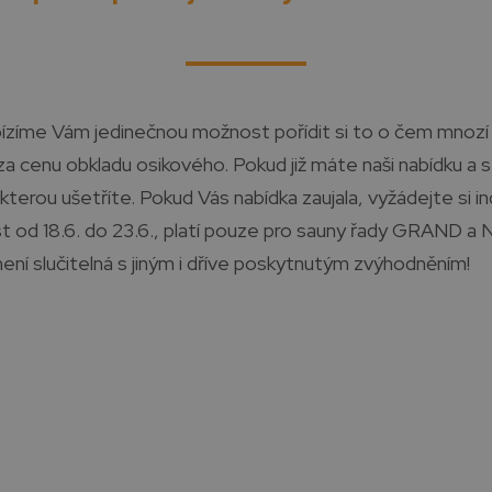
bízíme Vám jedinečnou možnost pořídit si to o čem mnozí 
enu obkladu osikového. Pokud již máte naši nabídku a s
terou ušetříte. Pokud Vás nabídka zaujala, vyžádejte si indi
t od 18.6. do 23.6., platí pouze pro sauny řady GRAND a 
ení slučitelná s jiným i dříve poskytnutým zvýhodněním!