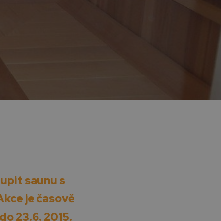
upit saunu s
Akce je časově
do 23.6. 2015.