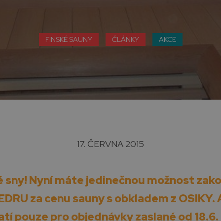
FINSKÉ SAUNY
ČLÁNKY
AKCE
17. ČERVNA 2015
vé sny! Nyní máte jedinečnou možnost zako
DRU za cenu sauny s obkladem z OSIKY. 
tí pouze pro objednávky zaslané od 18.6. 