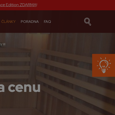
nce Edition ZDARMA
!
ČLÁNKY
PORADNA
FAQ
!!!
a cenu