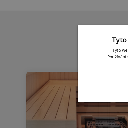
Tyto
Tyto we
Používání