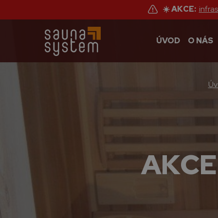
☀️ AKCE:
infra
ÚVOD
O NÁS
Úv
AKCE: