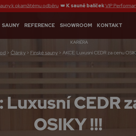
sauny k okamžitému odběru
👑
K sauně balíček
VIP Performa
SAUNY
REFERENCE
SHOWROOM
KONTAKT
KARIÉRA
od
>
Články
>
Finské sauny
>
AKCE: Luxusní CEDR za cenu OSIKY 
 Luxusní CEDR z
OSIKY !!!