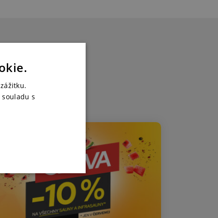
y
okie.
zážitku.
 souladu s