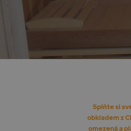
Splňte si s
obkladem z CE
omezená a pla