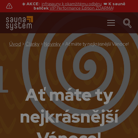
☀️ AKCE:
infrasauny k okamžitému odběru
👑
K sauně
balíček
VIP Performance Edition ZDARMA
!
Úvod
>
Články
>
Novinky
>
Ať máte ty nejkrásnější Vánoce!
Ať máte ty
nejkrásnější