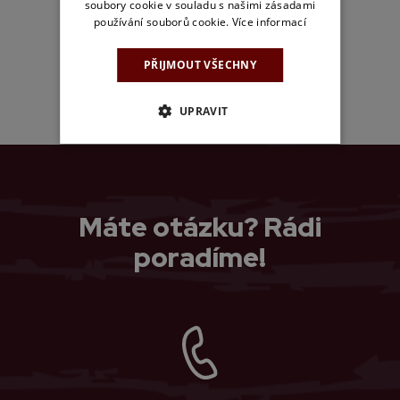
soubory cookie v souladu s našimi zásadami
používání souborů cookie.
Více informací
PŘIJMOUT VŠECHNY
ZPĚT NA VÝPIS ČLÁNKŮ
UPRAVIT
Máte otázku? Rádi
poradíme!