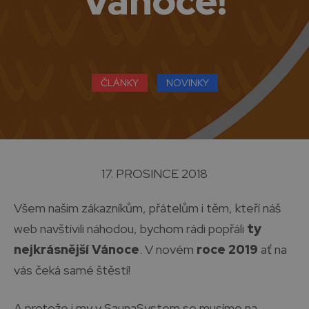
Vánoce!
ČLÁNKY
NOVINKY
17. PROSINCE 2018
Všem našim zákazníkům, přátelům i těm, kteří náš
web navštívili náhodou, bychom rádi popřáli
ty
nejkrásnější Vánoce
. V novém
roce 2019
ať na
vás čeká samé štěstí!
A protože i my v SaunaSystem se musíme na